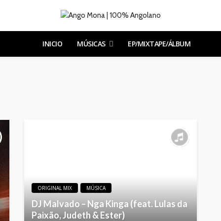
INICIO
MÚSICAS
EP/MIXTAPE/ÁLBUM
ORIGINAL MIX
MÚSICA
DJ Malvado – Nga Kinga (feat. Lulas da
Paixão, Judeth & Ester)