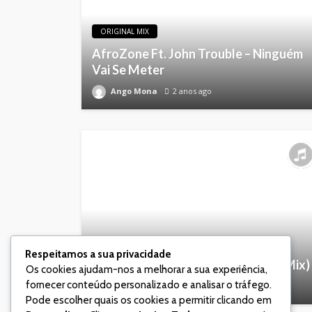
ORIGINAL MIX
AfroZone Ft. John Trouble – Ninguém
Vai Se Meter
Ango Mona
2 anos ago
ORIGINAL MIX
Respeitamos a sua privacidade
Tonilson Beat Dj – Biggie (Original Mix)
Os cookies ajudam-nos a melhorar a sua experiência,
fornecer conteúdo personalizado e analisar o tráfego.
Ango Mona
2 anos ago
Pode escolher quais os cookies a permitir clicando em