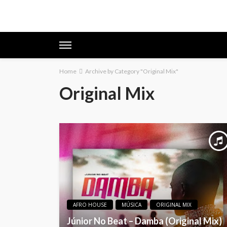
Home
Archive by Category "Original Mix"
Original Mix
AFRO HOUSE
MÚSICA
ORIGINAL MIX
Júnior No Beat – Damba (Original Mix)