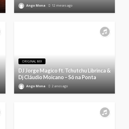
Ango Mona
12 meses ago
ORIGINAL MIX
DJ Jorge Magico ft. Tchutchu Librinca &
Dj Cláudio Moicano – Só na Ponta
Ango Mona
2 anos ago