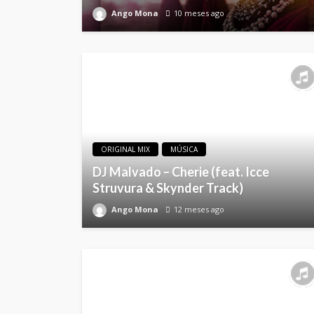
Ango Mona
10 meses ago
ORIGINAL MIX
MÚSICA
DJ Malvado – Cherie (feat. Icce
Struvura & Skynder Track)
Ango Mona
12 meses ago