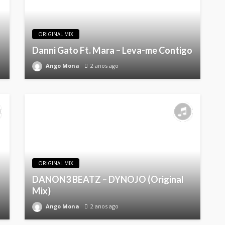
ORIGINAL MIX
Danni Gato Ft. Mara – Leva-me Contigo
Ango Mona
2 anos ago
ORIGINAL MIX
DANON3 BEATZ – DYNOJO (Original
Mix)
Ango Mona
2 anos ago