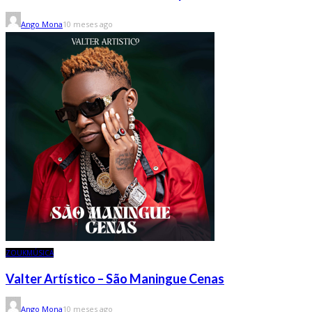
Ango Mona
10 meses ago
ZOUK
MÚSICA
Valter Artístico – São Maningue Cenas
Ango Mona
10 meses ago