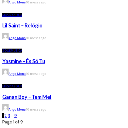
Ango Mona
10 meses ago
MÚSICA
ZOUK
Lil Saint – Relógio
Ango Mona
10 meses ago
ZOUK
MÚSICA
Yasmine – És Só Tu
Ango Mona
10 meses ago
MÚSICA
ZOUK
Ganan Boy – Tem Mel
Ango Mona
10 meses ago
1
2
3
…
9
Page 1 of 9