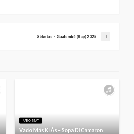
Séketxe – Gualembé (Rap) 2025
AFRO BEAT
Vado Más Ki Ás – Sopa Di Camaron