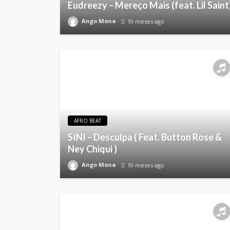
Eudreezy – Mereço Mais (feat. Lil Saint
Ango Mona
10 meses ago
AFRO BEAT
SINI – Desculpa ( Feat. Button Rose &
Ney Chiqui )
Ango Mona
10 meses ago