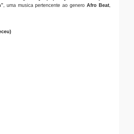
h”
, uma musica pertencente ao genero
Afro Beat
,
eceu)