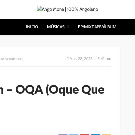
INICIO
MÚSICAS
EP/MIXTAPE/ÁLBUM
Mar. 28, 2025 at 3:41 am
ue Aconteceu)
th – OQA (Oque Que