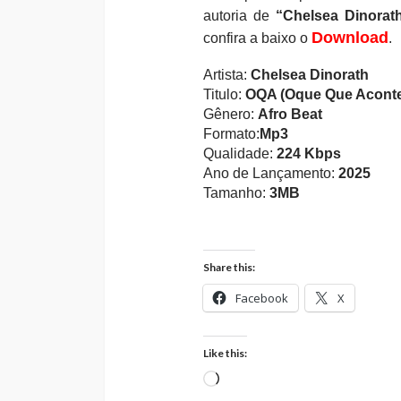
autoria de
“Chelsea Dinorat
Download
confira a baixo o
.
Artista:
Chelsea Dinorath
Titulo:
OQA (Oque Que Acont
Gênero:
Afro Beat
Formato:
Mp3
Qualidade:
224 Kbps
Ano de Lançamento:
2025
Tamanho:
3MB
Share this:
Facebook
X
Like this:
Loading…