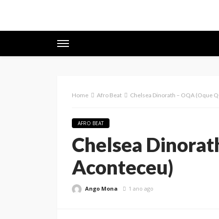
Home
Afro Beat
Chelsea Dinorath – OQA (Oque Q
AFRO BEAT
Chelsea Dinora
Aconteceu)
Ango Mona
1 ano ago