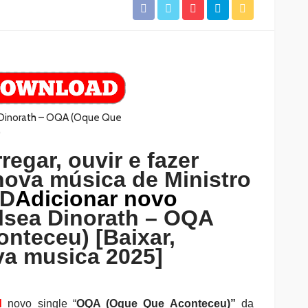
regar, ouvir e fazer
ova música de Ministro
 D
Adicionar novo
lsea Dinorath – OQA
nteceu) [Baixar,
a musica 2025]
d
novo single
“
OQA (Oque Que Aconteceu)
”
da