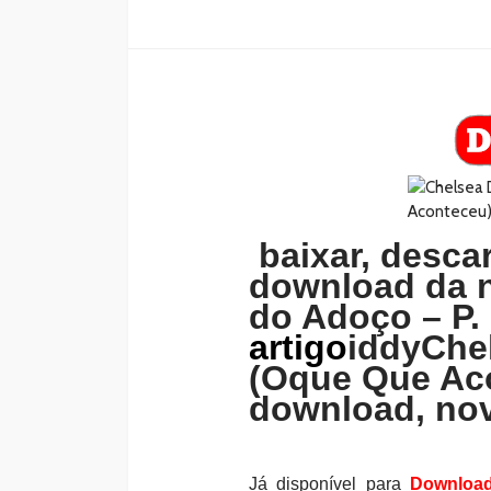
baixar, descar
download da n
do Adoço – P.
artigo
iddyChe
(Oque Que Aco
download, nov
Já disponível para
Downloa