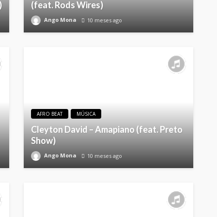
)
(feat. Rods Wires)
Ango Mona
10 meses ago
AFRO BEAT
MÚSICA
Cleyton David – Amapiano (feat. Preto
Show)
Ango Mona
10 meses ago