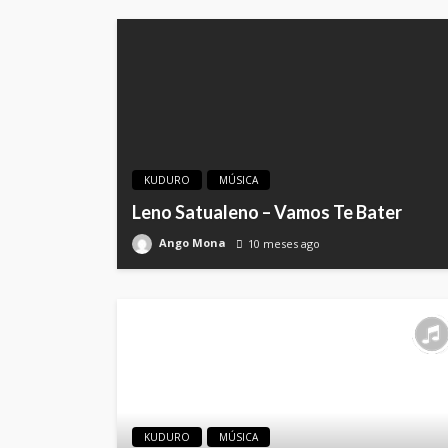
KUDURO
MÚSICA
Leno Satualeno – Vamos Te Bater
Ango Mona
10 meses ago
KUDURO
MÚSICA