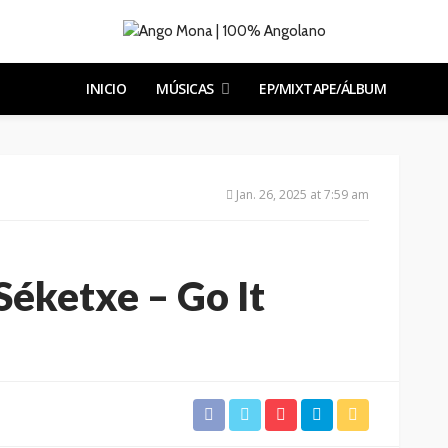
INICIO
MÚSICAS
EP/MIXTAPE/ÁLBUM
Jan. 26, 2025 at 7:59 am
Séketxe – Go It