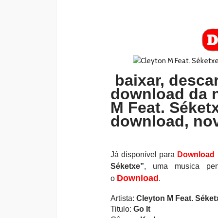
baixar, descar
download da 
M Feat. Séketx
download, nov
Já disponível para
Download
Séketxe”
, uma musica per
Download
o
.
Artista:
Cleyton M Feat. Séket
Titulo:
Go It