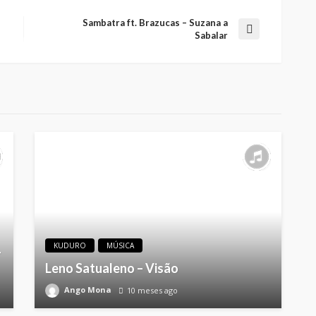
Sambatra ft. Brazucas – Suzana a
Sabalar
KUDURO
MÚSICA
–
Leno Satualeno – Visão
Ango Mona
10 meses ago