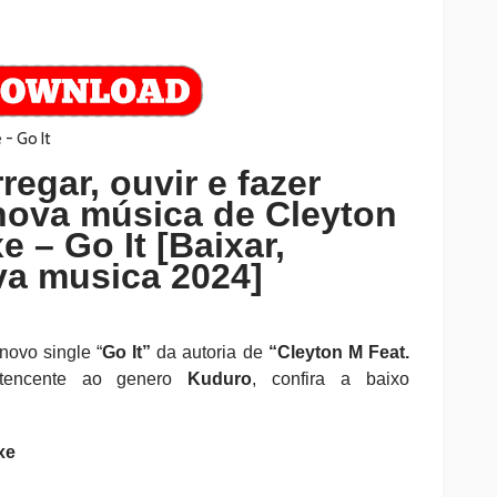
regar, ouvir e fazer
nova música de Cleyton
e – Go It [Baixar,
a musica 2024]
novo single
“
Go It
”
da autoria de
“Cleyton M Feat.
tencente ao genero
Kuduro
, confira a baixo
xe