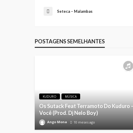
Seteca – Malambas
POSTAGENS SEMELHANTES
KUDURO
MÚSICA
Os Sutack Feat Terramoto Do Kuduro 
Você (Prod. Dj Nelo Boy)
Ango Mona
10 meses ago