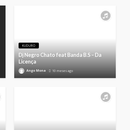
KUDURO
Dj Negro Chato feat Banda B.S – Da
Licença
Ango Mona
10 meses ago