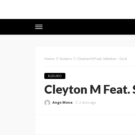
Home
Kuduro
Cleyton M Feat. Séketxe – Go It
KUDURO
Cleyton M Feat. 
Ango Mona
2 anos ago