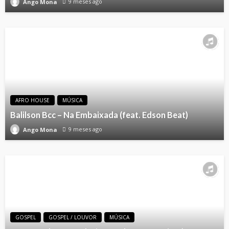
9 meses ago
Ango Mona
AFRO HOUSE
MÚSICA
Balilson Bcc – Na Embaixada (feat. Edson Beat)
9 meses ago
Ango Mona
GOSPEL
GOSPEL / LOUVOR
MÚSICA