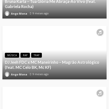
Bruna Karla – Tua Glória Me Abraça-Ao Vivo (feat.
Gabriela Rocha)
9 meses ago
Ango Mona
MÚSICA
RAP
TRAP
DJ Jeeh FDC x MC Maneirinho – Magrão Astrológico
(feat. MC Celo BK, Mc KF)
9 meses ago
Ango Mona