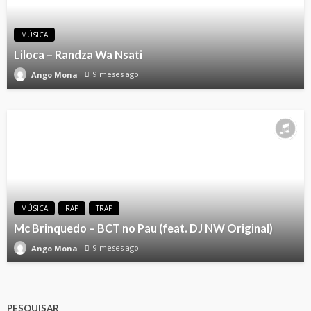
MÚSICA
Liloca – Randza Wa Nsati
9 meses ago
Ango Mona
MÚSICA
RAP
TRAP
Mc Brinquedo – BCT no Pau (feat. DJ NW Original)
9 meses ago
Ango Mona
PESQUISAR