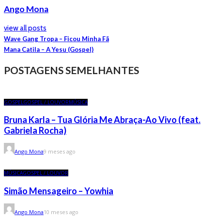
Ango Mona
view all posts
Wave Gang Tropa – Ficou Minha Fã
Mana Catila – A Yesu (Gospel)
POSTAGENS SEMELHANTES
GOSPEL
GOSPEL / LOUVOR
MÚSICA
Bruna Karla – Tua Glória Me Abraça-Ao Vivo (feat.
Gabriela Rocha)
Ango Mona
9 meses ago
MÚSICA
GOSPEL / LOUVOR
Simão Mensageiro – Yowhia
Ango Mona
10 meses ago