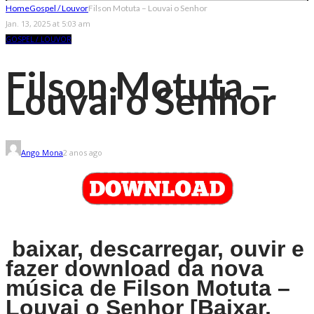
Home
Gospel / Louvor
Filson Motuta – Louvai o Senhor
Jan. 13, 2025 at 5:03 am
GOSPEL / LOUVOR
Filson Motuta –
Louvai o Senhor
Ango Mona
2 anos ago
baixar, descarregar, ouvir e
fazer download da nova
música de Filson Motuta –
Louvai o Senhor [Baixar,