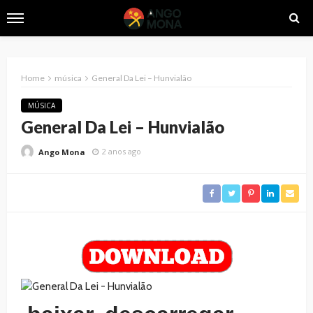
Home
música
General Da Lei – Hunvialão
MÚSICA
General Da Lei – Hunvialão
2 anos ago
Ango Mona