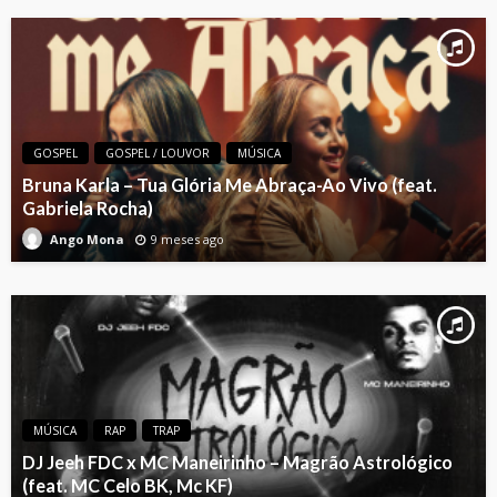
GOSPEL
GOSPEL / LOUVOR
MÚSICA
Bruna Karla – Tua Glória Me Abraça-Ao Vivo (feat.
Gabriela Rocha)
9 meses ago
Ango Mona
MÚSICA
RAP
TRAP
DJ Jeeh FDC x MC Maneirinho – Magrão Astrológico
(feat. MC Celo BK, Mc KF)