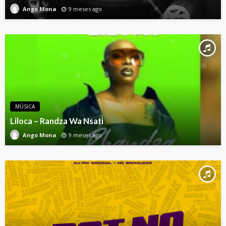
9 meses ago
Ango Mona
MÚSICA
Liloca – Randza Wa Nsati
9 meses ago
Ango Mona