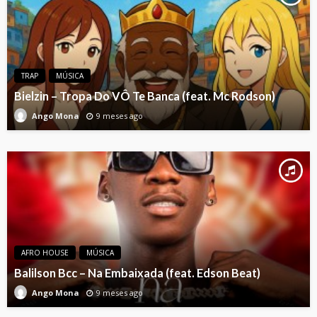
TRAP
MÚSICA
Bielzin – Tropa Do VÔ Te Banca (feat. Mc Rodson)
9 meses ago
Ango Mona
AFRO HOUSE
MÚSICA
Balilson Bcc – Na Embaixada (feat. Edson Beat)
9 meses ago
Ango Mona