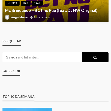
MÚSICA
RAP
TRAP
Mc Brinquedo – BCT no Pau (feat. DJ NW Original)
9 meses ago
Ango Mona
PESQUISAR
FACEBOOK
TOP 10 DA SEMANA