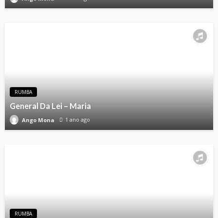
RUMBA
General Da Lei – Maria
1 ano ago
Ango Mona
RUMBA