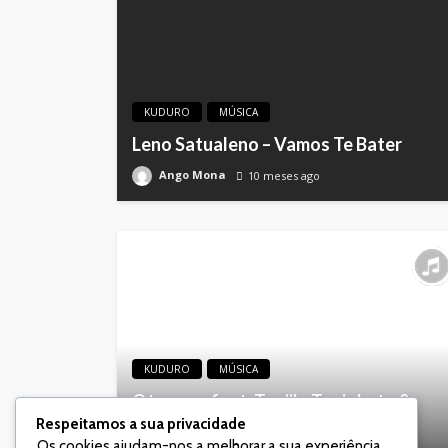
KUDURO
MÚSICA
Leno Satualeno – Vamos Te Bater
Ango Mona
10 meses ago
KUDURO
MÚSICA
Otawaza feat. Tunjila Tuajokota &
Masta-Py – Me Falaram Mal
Respeitamos a sua privacidade
Os cookies ajudam-nos a melhorar a sua experiência,