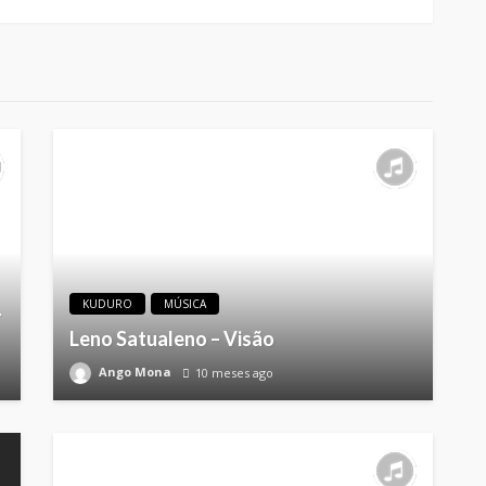
KUDURO
MÚSICA
–
Leno Satualeno – Visão
Ango Mona
10 meses ago