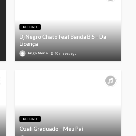
KUDURO
Dj Negro Chato feat Banda B.S – Da
Licença
Ango Mona
10 meses ago
KUDURO
Ozali Graduado – Meu Pai