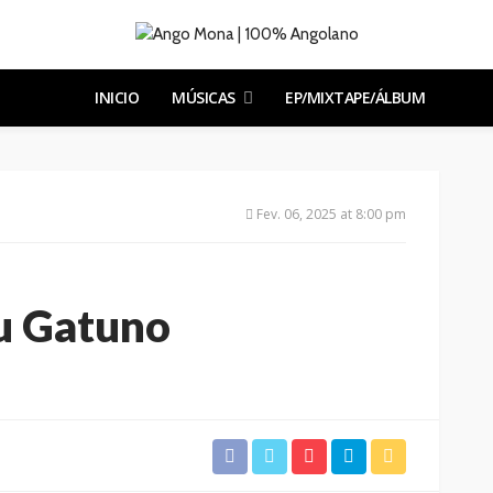
INICIO
MÚSICAS
EP/MIXTAPE/ÁLBUM
Fev. 06, 2025 at 8:00 pm
u Gatuno