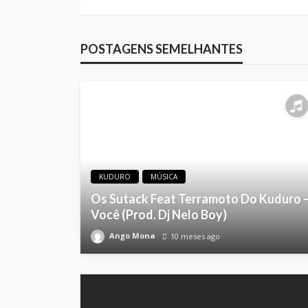
POSTAGENS SEMELHANTES
KUDURO
MÚSICA
Os Sutack Feat Terramoto Do Kuduro 
Você (Prod. Dj Nelo Boy)
Ango Mona
10 meses ago