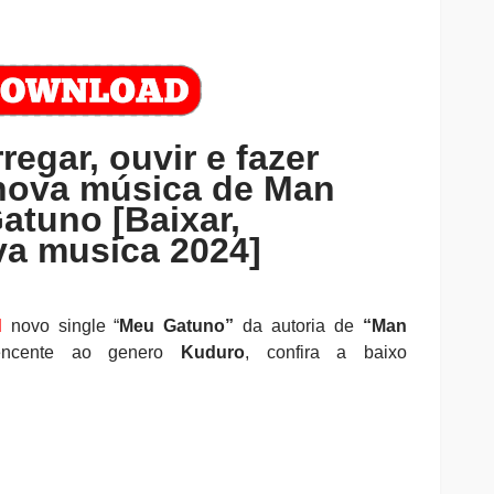
regar, ouvir e fazer
nova música de Man
atuno [Baixar,
a musica 2024]
d
novo single
“
Meu Gatuno
”
da autoria de
“Man
ncente ao genero
Kuduro
, confira a baixo