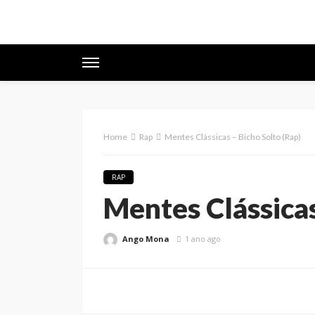
Home
Rap
Mentes Clássicas – Bicho Solto (Rap)
RAP
Mentes Clássicas
Ango Mona
1 ano ago