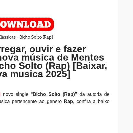
regar, ouvir e fazer
nova música de Mentes
cho Solto (Rap) [Baixar,
a musica 2025]
d
novo single
“
Bicho Solto (Rap)
”
da autoria de
sica pertencente ao genero
Rap
, confira a baixo