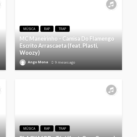
MÚSICA
RAP
TRAP
MC Maneirinho – Camisa Do Flamengo
Escrito Arrascaeta (feat. Plasti,
Woozy)
Ango Mona
9 meses ago
MÚSICA
RAP
TRAP