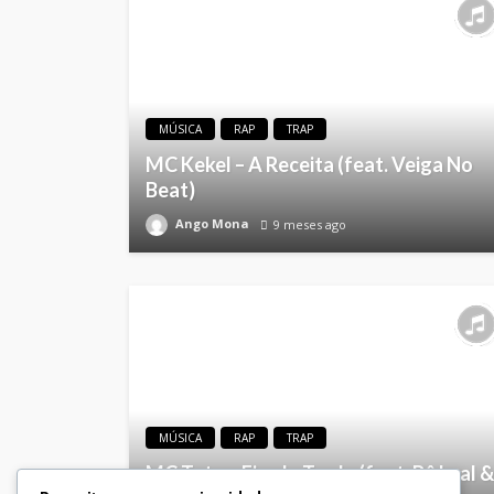
MÚSICA
RAP
TRAP
MC Kekel – A Receita (feat. Veiga No
Beat)
Ango Mona
9 meses ago
MÚSICA
RAP
TRAP
MC Tuto – Fim de Tarde (feat. Pê Leal &