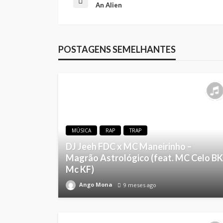
An Alien
POSTAGENS SEMELHANTES
MÚSICA
RAP
TRAP
DJ Jeeh FDC x MC Maneirinho –
Magrão Astrológico (feat. MC Celo BK
Mc KF)
Ango Mona
9 meses ago