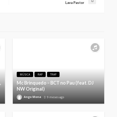
Lava Pastor
MÚSICA
RAP
TRAP
,
Mc Brinquedo – BCT no Pau (feat. DJ
NW Original)
Ango Mona
9 meses ago