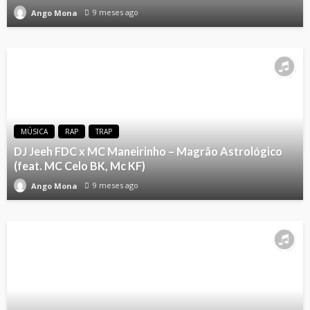
9 meses ago
Ango Mona
MÚSICA
RAP
TRAP
DJ Jeeh FDC x MC Maneirinho – Magrão Astrológico
(feat. MC Celo BK, Mc KF)
9 meses ago
Ango Mona