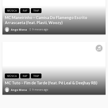
MÚSICA
RAP
TRAP
MC Maneirinho – Camisa Do Flamengo Escrito
Arrascaeta (feat. Plasti, Woozy)
9 meses ago
Ango Mona
MÚSICA
RAP
TRAP
MC Tuto – Fim de Tarde (feat. Pê Leal & Deejhay RB)
9 meses ago
Ango Mona