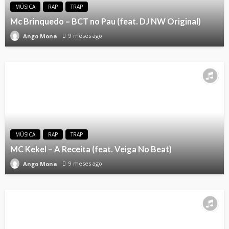
MÚSICA
RAP
TRAP
Mc Brinquedo – BCT no Pau (feat. DJ NW Original)
9 meses ago
Ango Mona
MÚSICA
RAP
TRAP
MC Kekel – A Receita (feat. Veiga No Beat)
9 meses ago
Ango Mona