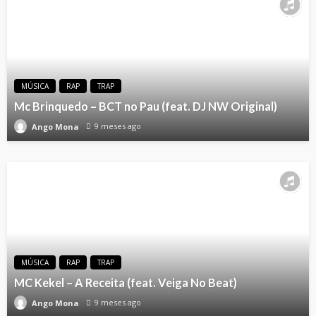
MÚSICA
RAP
TRAP
Mc Brinquedo – BCT no Pau (feat. DJ NW Original)
9 meses ago
Ango Mona
MÚSICA
RAP
TRAP
MC Kekel – A Receita (feat. Veiga No Beat)
9 meses ago
Ango Mona