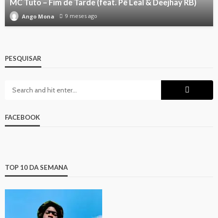
MC Tuto – Fim de Tarde (feat. Pê Leal & Deejhay RB)
9 meses ago
Ango Mona
PESQUISAR
FACEBOOK
TOP 10 DA SEMANA