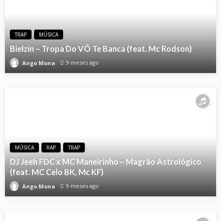
TRAP
MÚSICA
Bielzin – Tropa Do VÔ Te Banca (feat. Mc Rodson)
9 meses ago
Ango Mona
MÚSICA
RAP
TRAP
DJ Jeeh FDC x MC Maneirinho – Magrão Astrológico
(feat. MC Celo BK, Mc KF)
9 meses ago
Ango Mona