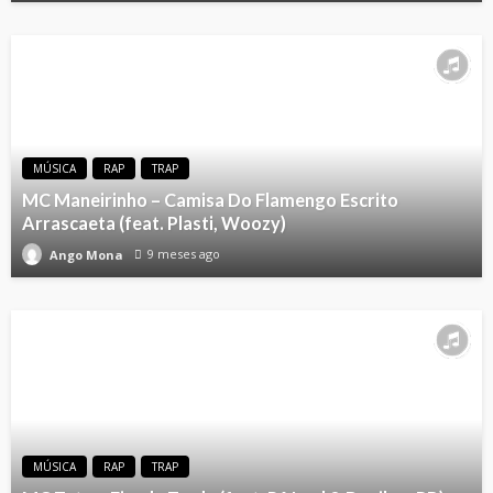
MÚSICA
RAP
TRAP
MC Maneirinho – Camisa Do Flamengo Escrito
Arrascaeta (feat. Plasti, Woozy)
9 meses ago
Ango Mona
MÚSICA
RAP
TRAP