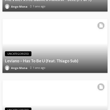
1 ano ago
Ango Mona
UNCATEGORIZED
Leviano – Has To Be U (feat. Thiago Sub)
1 ano ago
Ango Mona