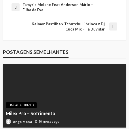
Tamyris Moiane Feat Anderson Mário –
Filha da Eva
Kelmer Pastilha x Tchutchu Librinca x Dj
Cuca Mix – Tá Duvidar
POSTAGENS SEMELHANTES
UNCATEGORIZED
Milex Pró – Sofrimento
10 meses ago
Ango Mona