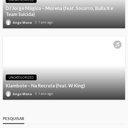
UNCATEGORIZED
DJ Jorge Mágico – Morena (feat. Socorro, Bulla X e
Team Suicida)
1 ano ago
Ango Mona
UNCATEGORIZED
Kiambote – Na Recruta (feat. W King)
1 ano ago
Ango Mona
PESQUISAR