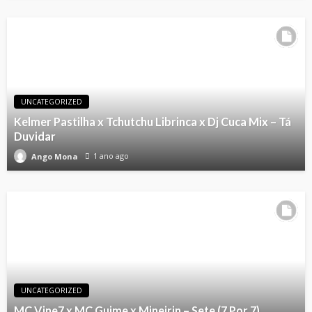
UNCATEGORIZED
Kelmer Pastilha x Tchutchu Librinca x Dj Cuca Mix – Tá
Duvidar
1 ano ago
Ango Mona
UNCATEGORIZED
MC Vine7 x MC Guime x Mineirin – Sete (7 Por 7)