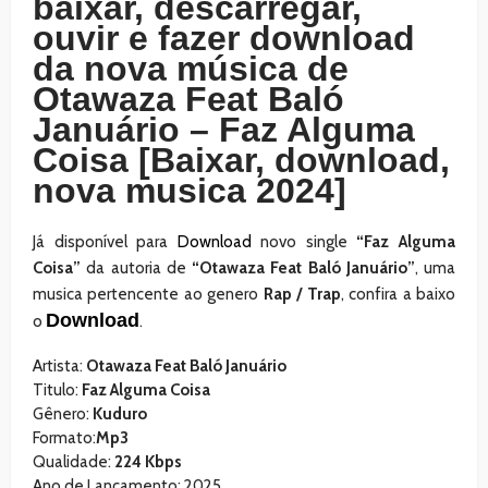
baixar, descarregar,
ouvir e fazer download
da nova música de
Otawaza Feat Baló
Januário – Faz Alguma
Coisa [Baixar, download,
nova musica 2024]
Já disponível para
Download
novo single
“Faz Alguma
Coisa”
da autoria de
“Otawaza Feat Baló Januário”
, uma
musica pertencente ao genero
Rap / Trap
, confira a baixo
Download
o
.
Artista:
Otawaza Feat Baló Januário
Titulo:
Faz Alguma Coisa
Gênero:
Kuduro
Formato:
Mp3
Qualidade:
224 Kbps
Ano de Lançamento: 2025