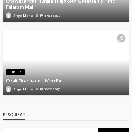
Otawaza feat. Tunjila Tuajokota & Masta-Py – Me
Falaram Mal
10 meses ago
Ango Mona
KUDURO
Ozali Graduado – Meu Pai
10 meses ago
Ango Mona
PESQUISAR