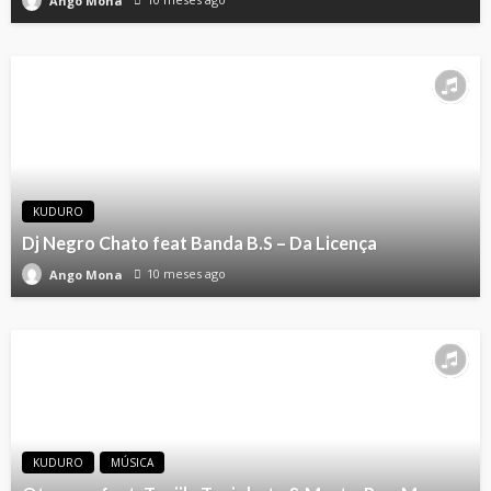
Ango Mona
KUDURO
Dj Negro Chato feat Banda B.S – Da Licença
10 meses ago
Ango Mona
KUDURO
MÚSICA