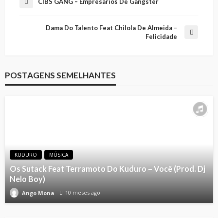
CIBS GANG – Empresários De Gângster
Dama Do Talento Feat Chilola De Almeida –
Felicidade
POSTAGENS SEMELHANTES
KUDURO
MÚSICA
Os Sutack Feat Terramoto Do Kuduro – Você (Prod. Dj
Nelo Boy)
10 meses ago
Ango Mona