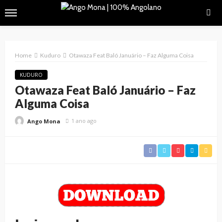
Home
Kuduro
Otawaza Feat Baló Januário – Faz Alguma Coisa
KUDURO
Otawaza Feat Baló Januário – Faz
Alguma Coisa
1 ano ago
Ango Mona