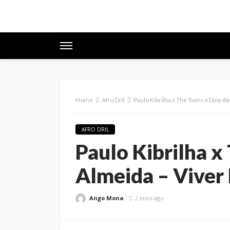
Home
Afro Dril
Paulo Kibrilha x The Twins x Djoy Al
AFRO DRIL
Paulo Kibrilha x
Almeida – Viver 
Ango Mona
2 anos ago