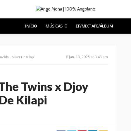
INICIO
MÚSICAS
EP/MIXTAPE/ÁLBUM
Jan. 19, 2025 at 3:43 am
meida – Viver De Kilapi
 The Twins x Djoy
De Kilapi