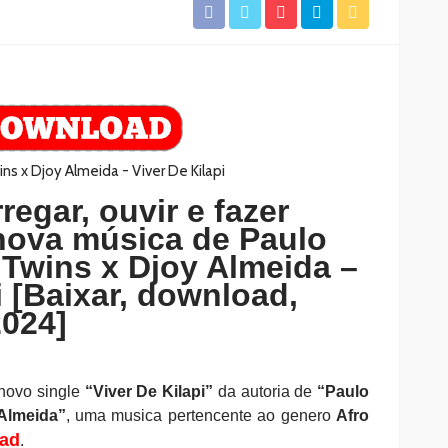
regar, ouvir e fazer
nova música de Paulo
 Twins x Djoy Almeida –
i [Baixar, download,
024]
novo single
“Viver De Kilapi
”
da autoria de
“Paulo
 Almeida”
, uma musica pertencente ao genero
Afro
ad
.