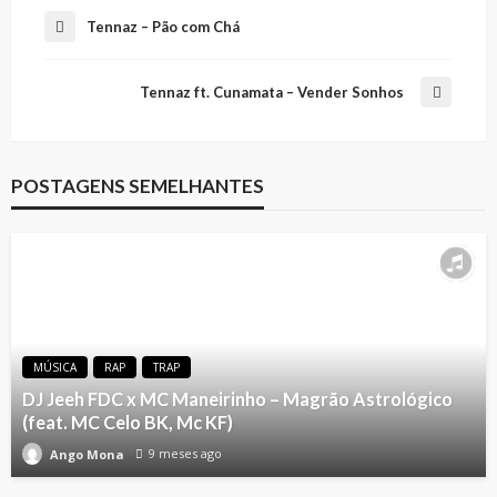
Tennaz – Pão com Chá
Tennaz ft. Cunamata – Vender Sonhos
POSTAGENS SEMELHANTES
MÚSICA
RAP
TRAP
DJ Jeeh FDC x MC Maneirinho – Magrão Astrológico
(feat. MC Celo BK, Mc KF)
9 meses ago
Ango Mona