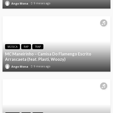
9 meses ago
Ango Mona
MÚSICA
RAP
TRAP
MC Maneirinho – Camisa Do Flamengo Escrito
Arrascaeta (feat. Plasti, Woozy)
9 meses ago
Ango Mona