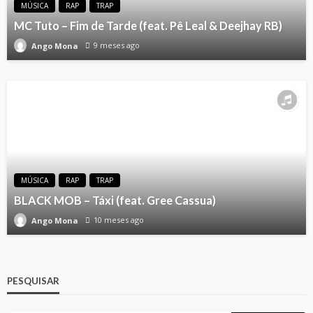
MÚSICA
RAP
TRAP
MC Tuto – Fim de Tarde (feat. Pê Leal & Deejhay RB)
9 meses ago
Ango Mona
MÚSICA
RAP
TRAP
BLACK MOB – Táxi (feat. Gree Cassua)
10 meses ago
Ango Mona
PESQUISAR