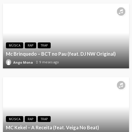
MÚSICA
RAP
TRAP
Mc Brinquedo – BCT no Pau (feat. DJ NW Original)
9 meses ago
Ango Mona
MÚSICA
RAP
TRAP
MC Kekel – A Receita (feat. Veiga No Beat)