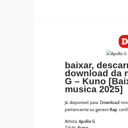
baixar, descar
download da n
G – Kuno [Bai
musica 2025]
Já disponível para
Download
nov
pertencente ao genero
Rap
, conf
Artista:
Apollo G
Titulo:
Kuno