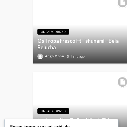
UNCATEGORIZED
Os Tropa Fresco Ft Tshunami – Bela
Belucha
Ango Mona
1 ano ago
UNCATEGORIZED
Leviano – Has To Be U (feat. Thiago
Sub)
Respeitamos a sua privacidade