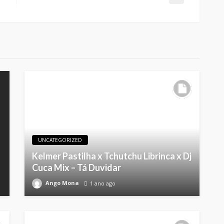
UNCATEGORIZED
Kelmer Pastilha x Tchutchu Librinca x Dj
Cuca Mix – Tá Duvidar
Ango Mona
1 ano ago