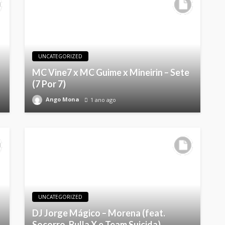
UNCATEGORIZED
MC Vine7 x MC Guime x Mineirin – Sete
(7 Por 7)
Ango Mona
1 ano ago
UNCATEGORIZED
DJ Jorge Mágico – Morena (feat.
Socorro, Bulla X e Team Suicida)