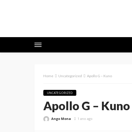
Home
Uncategorized
Apollo G – Kuno
UNCATEGORIZED
Apollo G – Kuno
Ango Mona
1 ano ago