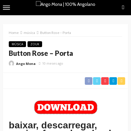
Home
música
Button Rose – Porta
MÚSICA
ZOUK
Button Rose – Porta
10 meses ago
Ango Mona
baixar, descarregar,