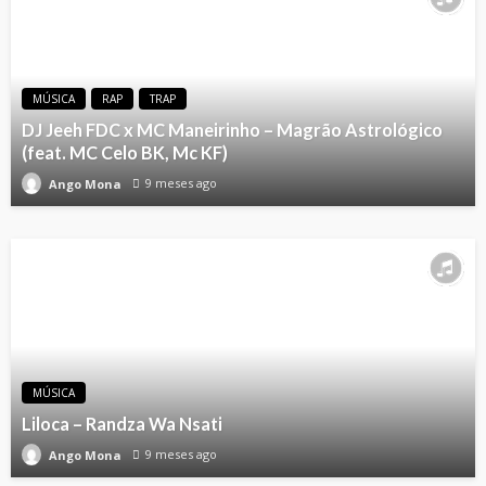
MÚSICA
RAP
TRAP
DJ Jeeh FDC x MC Maneirinho – Magrão Astrológico
(feat. MC Celo BK, Mc KF)
9 meses ago
Ango Mona
MÚSICA
Liloca – Randza Wa Nsati
9 meses ago
Ango Mona