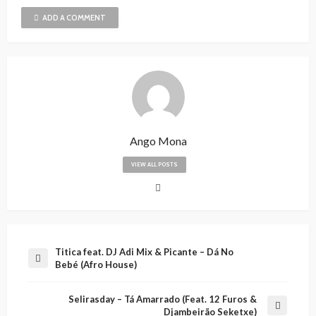
ADD A COMMENT
Ango Mona
VIEW ALL POSTS
Titica feat. DJ Adi Mix & Picante – Dá No
Bebé (Afro House)
Selirasday – Tá Amarrado (Feat. 12 Furos &
Djambeirão Seketxe)