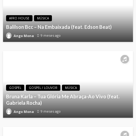
AFRO HOUSE
MÚSICA
Balilson Bcc – Na Embaixada (feat. Edson Beat)
9 meses ago
Ango Mona
GOSPEL
GOSPEL / LOUVOR
MÚSICA
Bruna Karla – Tua Glória Me Abraça-Ao Vivo (feat.
Gabriela Rocha)
9 meses ago
Ango Mona