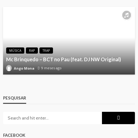
MÚSICA
RAP
TRAP
Mc Brinquedo – BCT no Pau (feat. DJ NW Original)
9 meses ago
Ango Mona
PESQUISAR
FACEBOOK