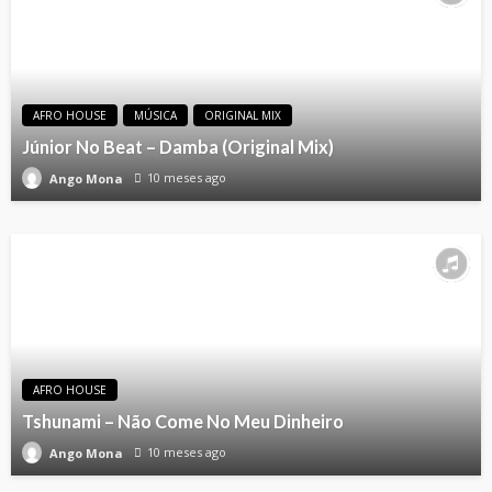
AFRO HOUSE
MÚSICA
ORIGINAL MIX
Júnior No Beat – Damba (Original Mix)
10 meses ago
Ango Mona
AFRO HOUSE
Tshunami – Não Come No Meu Dinheiro
10 meses ago
Ango Mona