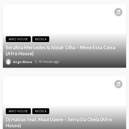
AFRO HOUSE
MÚSICA
Serafina Mercedes & Aldair Olha – Mexe Essa Coisa
(Afro House)
10 meses ago
Ango Mona
AFRO HOUSE
MÚSICA
Dj Habias feat. Maui Uawie – Serra Da Chela (Afro
House)