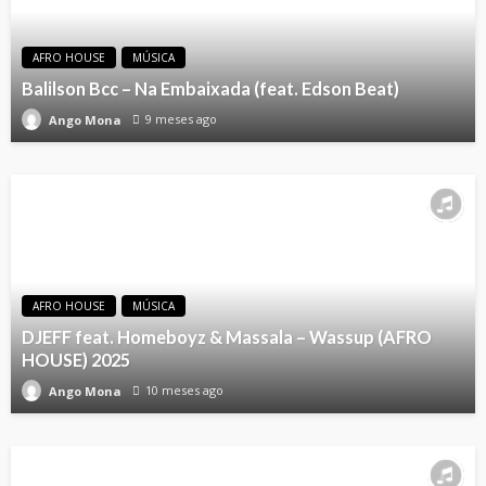
AFRO HOUSE
MÚSICA
Balilson Bcc – Na Embaixada (feat. Edson Beat)
9 meses ago
Ango Mona
AFRO HOUSE
MÚSICA
DJEFF feat. Homeboyz & Massala – Wassup (AFRO
HOUSE) 2025
10 meses ago
Ango Mona