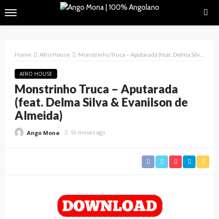
Home
Afro House
Monstrinho Truca – Aputarada (feat. Delma Silva & Evanilson de Almeida)
AFRO HOUSE
Monstrinho Truca – Aputarada
(feat. Delma Silva & Evanilson de
Almeida)
10 meses ago
Ango Mona