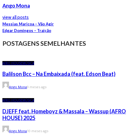
Ango Mona
view all posts
Messias Maricoa – Vão Agir
Edgar Domingos – Traição
POSTAGENS SEMELHANTES
AFRO HOUSE
MÚSICA
Balilson Bcc – Na Embaixada (feat. Edson Beat)
Ango Mona
9 meses ago
AFRO HOUSE
MÚSICA
DJEFF feat. Homeboyz & Massala – Wassup (AFRO
HOUSE) 2025
Ango Mona
10 meses ago