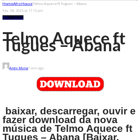
Home
Afro House
Telmo Aquece ft Tugues – Abana
Fev. 08, 2025 at 11:15 am
AFRO HOUSE
Telmo Aquece ft
Tugues – Abana
Ango Mona
1 ano ago
baixar, descarregar, ouvir e
fazer download da nova
música de Telmo Aquece ft
Tugues – Abana [Baixar,